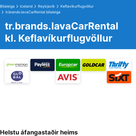
Bílaleiga
Iceland
Reykjavík
Keflavíkurflugvöllur
tr.brands.lavaCarRental bílaleiga
tr.brands.lavaCarRental
kl. Keflavíkurflugvöllur
Helstu áfangastaðir heims