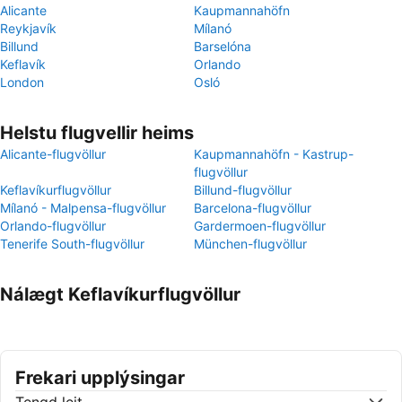
Alicante
Kaupmannahöfn
Reykjavík
Mílanó
Billund
Barselóna
Keflavík
Orlando
London
Osló
Helstu flugvellir heims
Alicante-flugvöllur
Kaupmannahöfn - Kastrup-
flugvöllur
Keflavíkurflugvöllur
Billund-flugvöllur
Mílanó - Malpensa-flugvöllur
Barcelona-flugvöllur
Orlando-flugvöllur
Gardermoen-flugvöllur
Tenerife South-flugvöllur
München-flugvöllur
Nálægt Keflavíkurflugvöllur
Frekari upplýsingar