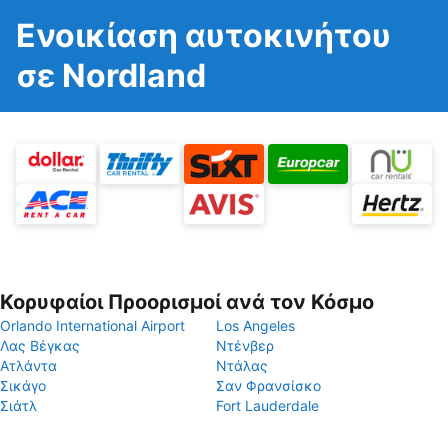
Ενοικίαση αυτοκινήτου
σε Nordland
Κορυφαίοι Προορισμοί ανά τον Κόσμο
Orlando International Airport
Los Angeles
Λας Βέγκας
Ντένβερ
Ατλάντα
Ντάλας
Σικάγο
Σαν Φρανσίσκο
Σιάτλ
Fort Lauderdale