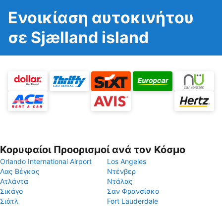
Ενοικίαση αυτοκινήτου
σε Sjælland island
Κορυφαίοι Προορισμοί ανά τον Κόσμο
Orlando International Airport
Los Angeles
Λας Βέγκας
Ντένβερ
Ατλάντα
Ντάλας
Σικάγο
Σαν Φρανσίσκο
Σιάτλ
Fort Lauderdale