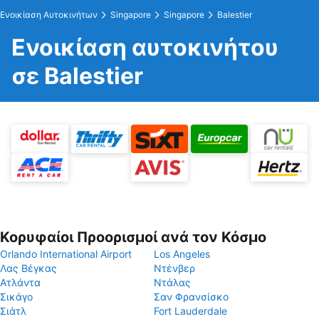
Ενοικίαση Αυτοκινήτων
Singapore
Singapore
Balestier
Ενοικίαση αυτοκινήτου
σε Balestier
Κορυφαίοι Προορισμοί ανά τον Κόσμο
Orlando International Airport
Los Angeles
Λας Βέγκας
Ντένβερ
Ατλάντα
Ντάλας
Σικάγο
Σαν Φρανσίσκο
Σιάτλ
Fort Lauderdale