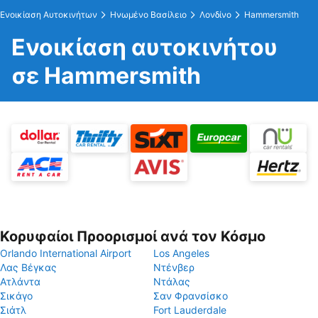
Ενοικίαση Αυτοκινήτων
Ηνωμένο Βασίλειο
Λονδίνο
Hammersmith
Ενοικίαση αυτοκινήτου
σε Hammersmith
Κορυφαίοι Προορισμοί ανά τον Κόσμο
Orlando International Airport
Los Angeles
Λας Βέγκας
Ντένβερ
Ατλάντα
Ντάλας
Σικάγο
Σαν Φρανσίσκο
Σιάτλ
Fort Lauderdale