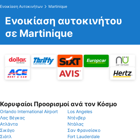
Ενοικίαση Αυτοκινήτων
Martinique
Ενοικίαση αυτοκινήτου
σε Martinique
Κορυφαίοι Προορισμοί ανά τον Κόσμο
Orlando International Airport
Los Angeles
Λας Βέγκας
Ντένβερ
Ατλάντα
Ντάλας
Σικάγο
Σαν Φρανσίσκο
Σιάτλ
Fort Lauderdale