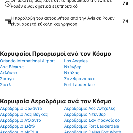
Οι πελάτες μας λένε ότι το προσωπικό της Avis σε
7.8
Ρουέν είναι σχετικά εξυπηρετικό
Η παραλαβή του αυτοκινήτου από την Avis σε Ρουέν
7.4
είναι αρκετά εύκολη και γρήγορη
Κορυφαίοι Προορισμοί ανά τον Κόσμο
Orlando International Airport
Los Angeles
Λας Βέγκας
Ντένβερ
Ατλάντα
Ντάλας
Σικάγο
Σαν Φρανσίσκο
Σιάτλ
Fort Lauderdale
Κορυφαία Αεροδρόμια ανά τον Κόσμο
Αεροδρόμιο Ορλάντο
Αεροδρόμιο Λος Άντζελες
Αεροδρόμιο Λας Βέγκας
Αεροδρόμιο Ντένβερ
Αεροδρόμιο Ατλάντα
Αεροδρόμιο Σαν Φρανσίσκο
Αεροδρόμιο Σιάτλ
Αεροδρόμιο Fort Lauderdale
Αεροδρόμιο Μαϊάμι
Αεροδρόμιο Dallas Fort Worth