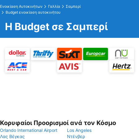
Ενοικίαση Αυτοκινήτων
Γαλλία
Σαμπερί
Budget ενοικίαση αυτοκινήτου
Η Budget σε Σαμπερί
Κορυφαίοι Προορισμοί ανά τον Κόσμο
Orlando International Airport
Los Angeles
Λας Βέγκας
Ντένβερ