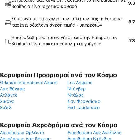
9.3
Bonifacio είναι σχετικά καθαρά
Σύμφωνα με τα σχόλια των πελατών μας, η Europcar
8.7
παρέχει αξιόλογη σχέση τιμής - υπηρεσιών
Η παραλαβή του αυτοκινήτου από την Europcar σε
7.3
Bonifacio είναι αρκετά εύκολη και γρήγορη
Κορυφαίοι Προορισμοί ανά τον Κόσμο
Orlando International Airport
Los Angeles
Λας Βέγκας
Ντένβερ
Ατλάντα
Ντάλας
Σικάγο
Σαν Φρανσίσκο
Σιάτλ
Fort Lauderdale
Κορυφαία Αεροδρόμια ανά τον Κόσμο
Αεροδρόμιο Ορλάντο
Αεροδρόμιο Λος Άντζελες
Αεροδρόμιο Λας Βέγκας
Αεροδρόμιο Ντένβερ