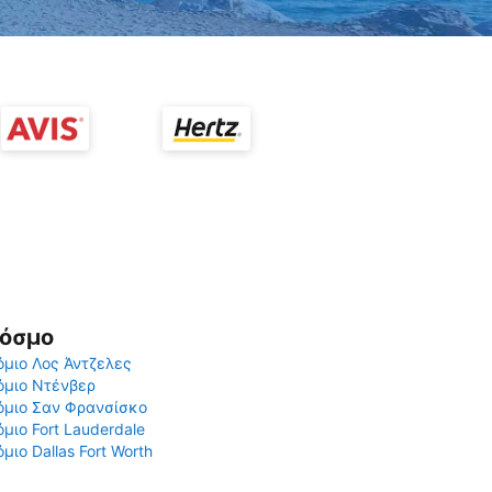
Κόσμο
μιο Λος Άντζελες
όμιο Ντένβερ
όμιο Σαν Φρανσίσκο
μιο Fort Lauderdale
μιο Dallas Fort Worth