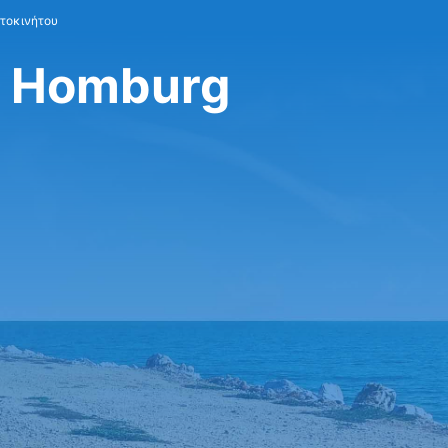
υτοκινήτου
d Homburg