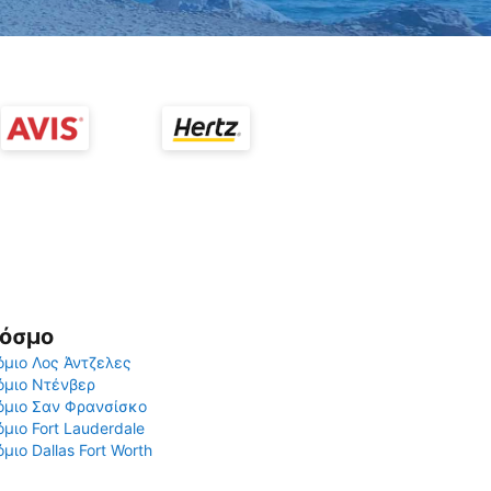
Κόσμο
μιο Λος Άντζελες
όμιο Ντένβερ
όμιο Σαν Φρανσίσκο
μιο Fort Lauderdale
μιο Dallas Fort Worth