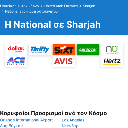
Ενοικίαση Αυτοκινήτων
United Arab Emirates
Sharjah
National ενοικίαση αυτοκινήτου
Η National σε Sharjah
Κορυφαίοι Προορισμοί ανά τον Κόσμο
Orlando International Airport
Los Angeles
Λας Βέγκας
Ντένβερ