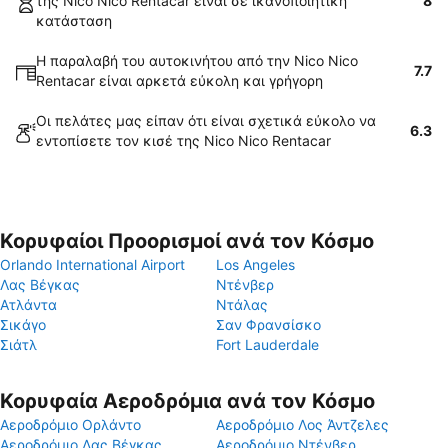
της Nico Nico Rentacar είναι σε ικανοποιητική
8
κατάσταση
Η παραλαβή του αυτοκινήτου από την Nico Nico
7.7
Rentacar είναι αρκετά εύκολη και γρήγορη
Οι πελάτες μας είπαν ότι είναι σχετικά εύκολο να
6.3
εντοπίσετε τον κισέ της Nico Nico Rentacar
Κορυφαίοι Προορισμοί ανά τον Κόσμο
Orlando International Airport
Los Angeles
Λας Βέγκας
Ντένβερ
Ατλάντα
Ντάλας
Σικάγο
Σαν Φρανσίσκο
Σιάτλ
Fort Lauderdale
Κορυφαία Αεροδρόμια ανά τον Κόσμο
Αεροδρόμιο Ορλάντο
Αεροδρόμιο Λος Άντζελες
Αεροδρόμιο Λας Βέγκας
Αεροδρόμιο Ντένβερ