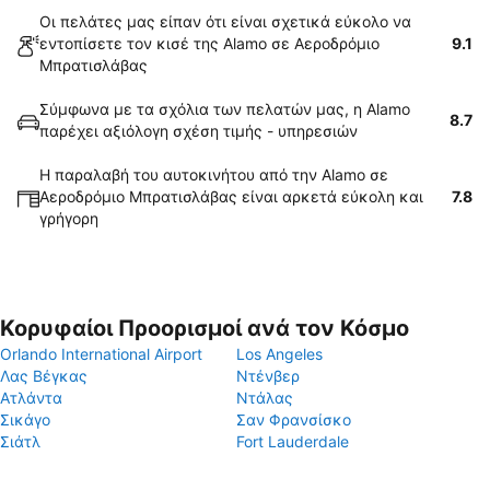
Οι πελάτες μας είπαν ότι είναι σχετικά εύκολο να
εντοπίσετε τον κισέ της Alamo σε Αεροδρόμιο
9.1
Μπρατισλάβας
Σύμφωνα με τα σχόλια των πελατών μας, η Alamo
8.7
παρέχει αξιόλογη σχέση τιμής - υπηρεσιών
Η παραλαβή του αυτοκινήτου από την Alamo σε
Αεροδρόμιο Μπρατισλάβας είναι αρκετά εύκολη και
7.8
γρήγορη
Κορυφαίοι Προορισμοί ανά τον Κόσμο
Orlando International Airport
Los Angeles
Λας Βέγκας
Ντένβερ
Ατλάντα
Ντάλας
Σικάγο
Σαν Φρανσίσκο
Σιάτλ
Fort Lauderdale