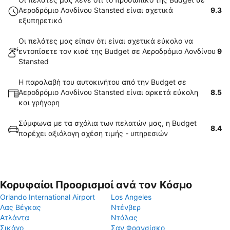
Αεροδρόμιο Λονδίνου Stansted είναι σχετικά
9.3
εξυπηρετικό
Οι πελάτες μας είπαν ότι είναι σχετικά εύκολο να
εντοπίσετε τον κισέ της Budget σε Αεροδρόμιο Λονδίνου
9
Stansted
Η παραλαβή του αυτοκινήτου από την Budget σε
Αεροδρόμιο Λονδίνου Stansted είναι αρκετά εύκολη
8.5
και γρήγορη
Σύμφωνα με τα σχόλια των πελατών μας, η Budget
8.4
παρέχει αξιόλογη σχέση τιμής - υπηρεσιών
Κορυφαίοι Προορισμοί ανά τον Κόσμο
Orlando International Airport
Los Angeles
Λας Βέγκας
Ντένβερ
Ατλάντα
Ντάλας
Σικάγο
Σαν Φρανσίσκο