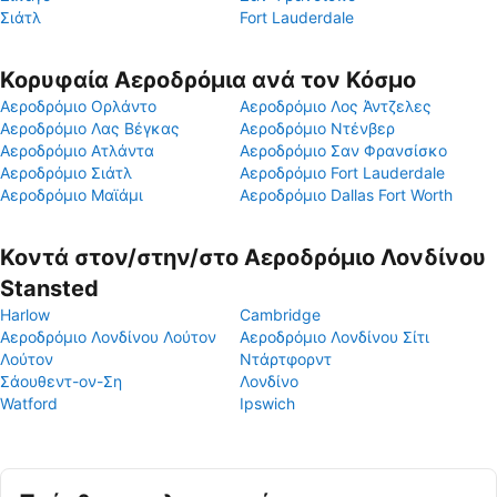
Σιάτλ
Fort Lauderdale
Κορυφαία Αεροδρόμια ανά τον Κόσμο
Αεροδρόμιο Ορλάντο
Αεροδρόμιο Λος Άντζελες
Αεροδρόμιο Λας Βέγκας
Αεροδρόμιο Ντένβερ
Αεροδρόμιο Ατλάντα
Αεροδρόμιο Σαν Φρανσίσκο
Αεροδρόμιο Σιάτλ
Αεροδρόμιο Fort Lauderdale
Αεροδρόμιο Μαϊάμι
Αεροδρόμιο Dallas Fort Worth
Κοντά στον/στην/στο Αεροδρόμιο Λονδίνου
Stansted
Harlow
Cambridge
Αεροδρόμιο Λονδίνου Λούτον
Αεροδρόμιο Λονδίνου Σίτι
Λούτον
Ντάρτφορντ
Σάουθεντ-ον-Ση
Λονδίνο
Watford
Ipswich