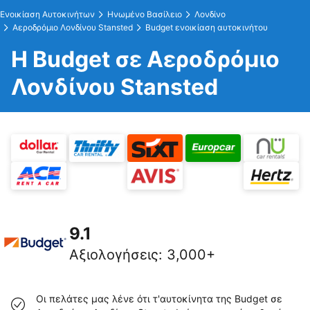
Ενοικίαση Αυτοκινήτων
Ηνωμένο Βασίλειο
Λονδίνο
Αεροδρόμιο Λονδίνου Stansted
Budget ενοικίαση αυτοκινήτου
Η Budget σε Αεροδρόμιο
Λονδίνου Stansted
9.1
Αξιολογήσεις
:
3,000+
Οι πελάτες μας λένε ότι τ'αυτοκίνητα της Budget σε