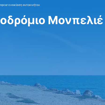
ropcar ενοικίαση αυτοκινήτου
ροδρόμιο Μονπελιέ