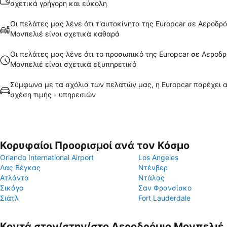
σχετικά γρήγορη και εύκολη
Οι πελάτες μας λένε ότι τ'αυτοκίνητα της Europcar σε Αεροδρό
Μονπελιέ είναι σχετικά καθαρά
Οι πελάτες μας λένε ότι το προσωπικό της Europcar σε Αεροδρ
Μονπελιέ είναι σχετικά εξυπηρετικό
Σύμφωνα με τα σχόλια των πελατών μας, η Europcar παρέχει 
σχέση τιμής - υπηρεσιών
Κορυφαίοι Προορισμοί ανά τον Κόσμο
Orlando International Airport
Los Angeles
Λας Βέγκας
Ντένβερ
Ατλάντα
Ντάλας
Σικάγο
Σαν Φρανσίσκο
Σιάτλ
Fort Lauderdale
Κοντά στον/στην/στο Αεροδρόμιο Μονπελιέ