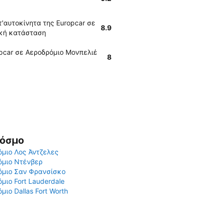
'αυτοκίνητα της Europcar σε
8.9
ική κατάσταση
pcar σε Αεροδρόμιο Μονπελιέ
8
Κόσμο
μιο Λος Άντζελες
όμιο Ντένβερ
όμιο Σαν Φρανσίσκο
μιο Fort Lauderdale
μιο Dallas Fort Worth