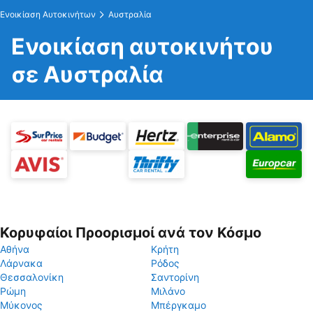
Ενοικίαση Αυτοκινήτων
Αυστραλία
Ενοικίαση αυτοκινήτου
σε Αυστραλία
Κορυφαίοι Προορισμοί ανά τον Κόσμο
Αθήνα
Κρήτη
Λάρνακα
Ρόδος
Θεσσαλονίκη
Σαντορίνη
Ρώμη
Μιλάνο
Μύκονος
Μπέργκαμο