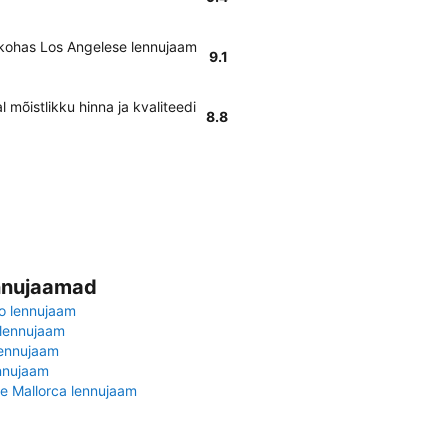
sukohas Los Angelese lennujaam
9.1
 mõistlikku hinna ja kvaliteedi
8.8
nnujaamad
o lennujaam
lennujaam
lennujaam
ennujaam
e Mallorca lennujaam