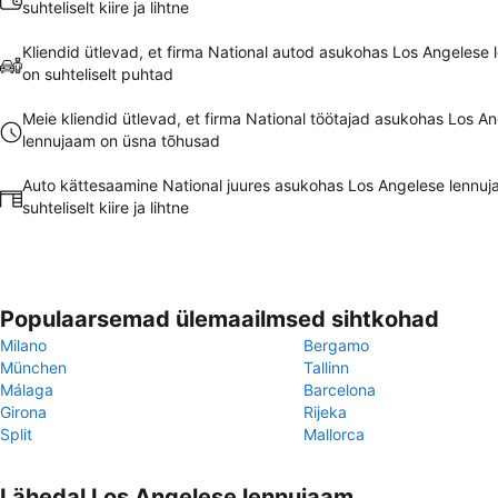
suhteliselt kiire ja lihtne
Kliendid ütlevad, et firma National autod asukohas Los Angelese
on suhteliselt puhtad
Meie kliendid ütlevad, et firma National töötajad asukohas Los A
lennujaam on üsna tõhusad
Auto kättesaamine National juures asukohas Los Angelese lennu
suhteliselt kiire ja lihtne
Populaarsemad ülemaailmsed sihtkohad
Milano
Bergamo
München
Tallinn
Málaga
Barcelona
Girona
Rijeka
Split
Mallorca
Lähedal Los Angelese lennujaam