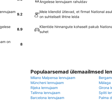
Angelese lennujaam rahuldav
 lennujaam
Meie kliendid ütlevad, et firmat National a
9.2
on suhteliselt lihtne leida
ngelese
Klientide hinnangute kohaselt pakub National
8.9
suhet
jaam on
8
Populaarsemad ülemaailmsed le
Milano Malpensa lennujaam
Bergam
Müncheni lennujaam
Málaga 
Rijeka lennujaam
Girona 
Tallinna lennujaam
Spliti l
Barcelona lennujaam
Palma d