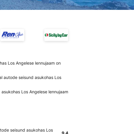
ohas Los Angelese lennujaam on
nal autode seisund asukohas Los
od asukohas Los Angelese lennujaam
autode seisund asukohas Los
9.4