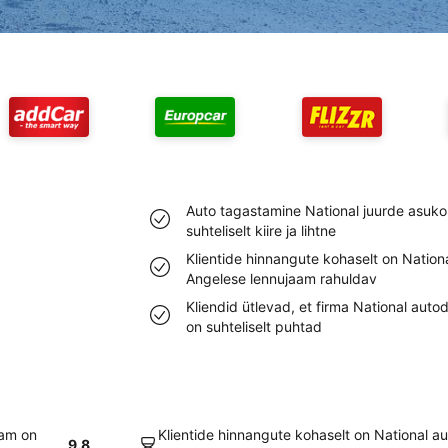
Auto tagastamine National juurde asuk
suhteliselt kiire ja lihtne
Klientide hinnangute kohaselt on Natio
Angelese lennujaam rahuldav
Kliendid ütlevad, et firma National aut
on suhteliselt puhtad
aam on
Klientide hinnangute kohaselt on National 
9.8