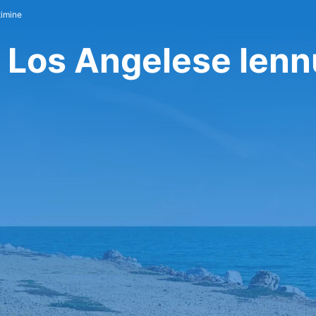
timine
 Los Angelese len