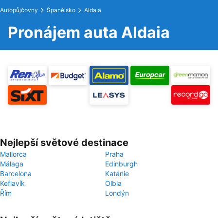
Autopůjčovny
Španělsko
Aldaia
Pronájem auta Aldaia
Nejlepší světové destinace
Mallorca
Praha
Málaga
Edinburgh
Barcelona
Katánie
Keflavík
Olbia
Řím
Londýn