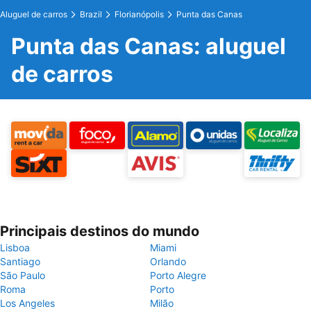
Aluguel de carros
Brazil
Florianópolis
Punta das Canas
Punta das Canas: aluguel
de carros
Principais destinos do mundo
Lisboa
Miami
Santiago
Orlando
São Paulo
Porto Alegre
Roma
Porto
Los Angeles
Milão