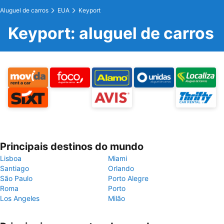
Aluguel de carros
EUA
Keyport
Keyport: aluguel de carros
Principais destinos do mundo
Lisboa
Miami
Santiago
Orlando
São Paulo
Porto Alegre
Roma
Porto
Los Angeles
Milão