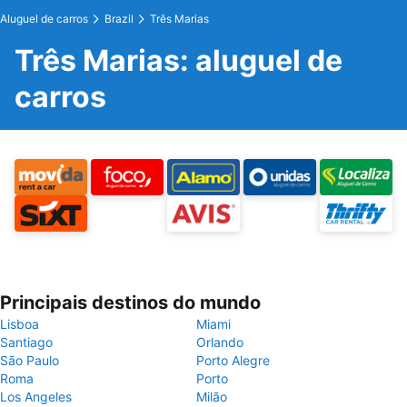
Aluguel de carros
Brazil
Três Marias
Três Marias: aluguel de
carros
Principais destinos do mundo
Lisboa
Miami
Santiago
Orlando
São Paulo
Porto Alegre
Roma
Porto
Los Angeles
Milão