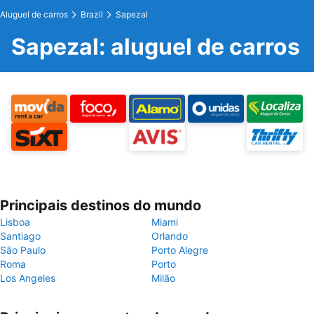
Aluguel de carros
Brazil
Sapezal
Sapezal: aluguel de carros
Principais destinos do mundo
Lisboa
Miami
Santiago
Orlando
São Paulo
Porto Alegre
Roma
Porto
Los Angeles
Milão