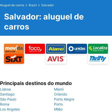
Aluguel de carros
Brazil
Salvador
Salvador: aluguel de
carros
Principais destinos do mundo
Lisboa
Miami
Santiago
Orlando
São Paulo
Porto Alegre
Roma
Porto
Los Angeles
Milão