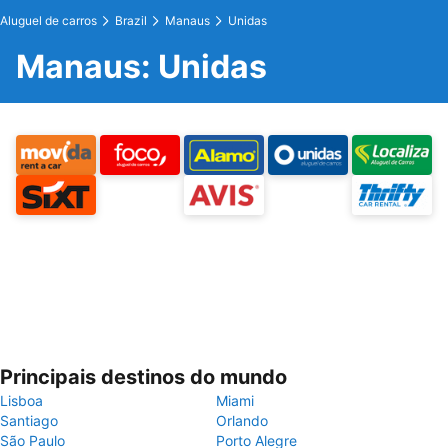
Aluguel de carros
Brazil
Manaus
Unidas
Manaus: Unidas
Principais destinos do mundo
Lisboa
Miami
Santiago
Orlando
São Paulo
Porto Alegre