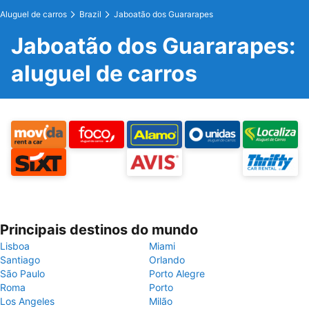
Aluguel de carros
Brazil
Jaboatão dos Guararapes
Jaboatão dos Guararapes:
aluguel de carros
Principais destinos do mundo
Lisboa
Miami
Santiago
Orlando
São Paulo
Porto Alegre
Roma
Porto
Los Angeles
Milão