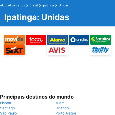
Aluguel de carros
Brazil
Ipatinga
Unidas
Ipatinga: Unidas
Principais destinos do mundo
Lisboa
Miami
Santiago
Orlando
São Paulo
Porto Alegre