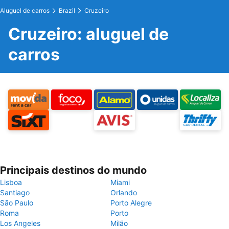
Aluguel de carros
Brazil
Cruzeiro
Cruzeiro: aluguel de
carros
Principais destinos do mundo
Lisboa
Miami
Santiago
Orlando
São Paulo
Porto Alegre
Roma
Porto
Los Angeles
Milão