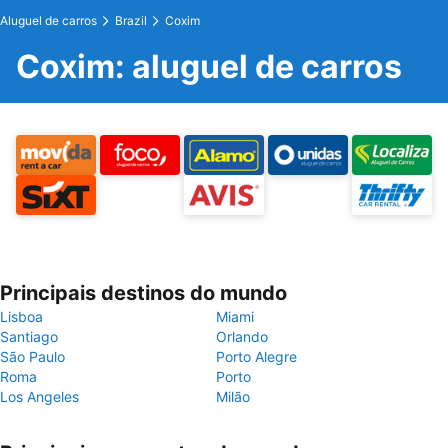
Aluguel de carros
Brazil
Coxim
Coxim: aluguel de carros
Principais destinos do mundo
Lisboa
Miami
Santiago
Orlando
São Paulo
Porto Alegre
Roma
Porto
Los Angeles
Milão