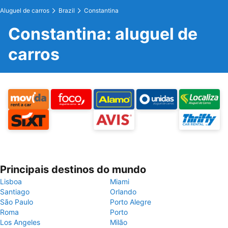
Aluguel de carros
Brazil
Constantina
Constantina: aluguel de
carros
Principais destinos do mundo
Lisboa
Miami
Santiago
Orlando
São Paulo
Porto Alegre
Roma
Porto
Los Angeles
Milão