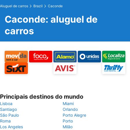
Aluguel de carros
Brazil
Caconde
Caconde: aluguel de
carros
Principais destinos do mundo
Lisboa
Miami
Santiago
Orlando
São Paulo
Porto Alegre
Roma
Porto
Los Angeles
Milão