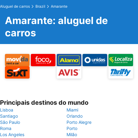
Aluguel de carros
Brazil
Amarante
Amarante: aluguel de
carros
Principais destinos do mundo
Lisboa
Miami
Santiago
Orlando
São Paulo
Porto Alegre
Roma
Porto
Los Angeles
Milão