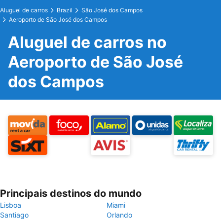
Aluguel de carros
Brazil
São José dos Campos
Aeroporto de São José dos Campos
Aluguel de carros no
Aeroporto de São José
dos Campos
Principais destinos do mundo
Lisboa
Miami
Santiago
Orlando