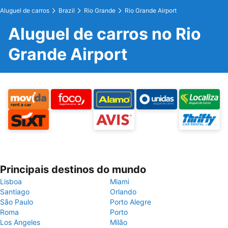
Aluguel de carros
Brazil
Rio Grande
Rio Grande Airport
Aluguel de carros no Rio
Grande Airport
Principais destinos do mundo
Lisboa
Miami
Santiago
Orlando
São Paulo
Porto Alegre
Roma
Porto
Los Angeles
Milão