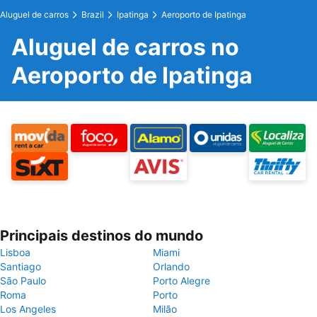
Aluguel de carros
Brazil
Ipatinga
Aeroporto de Ipatinga
Aluguel de carros no
Aeroporto de Ipatinga
Principais destinos do mundo
Lisboa
Miami
Santiago
Orlando
São Paulo
Porto Alegre
Roma
Porto
Los Angeles
Milão