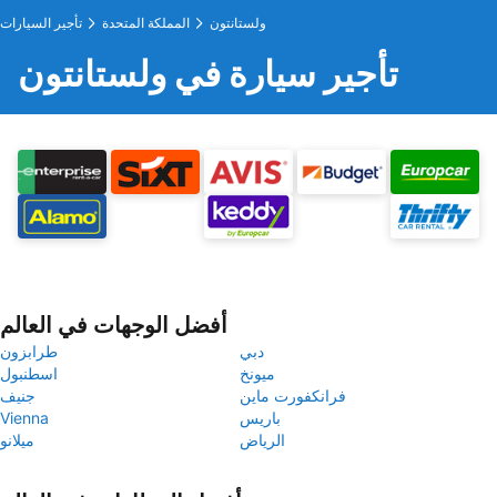
ولستانتون
المملكة المتحدة
تأجير السيارات
تأجير سيارة في ولستانتون
أفضل الوجهات في العالم
دبي
طرابزون
ميونخ
اسطنبول
فرانكفورت ماين
جنيف
باريس
Vienna
الرياض
ميلانو