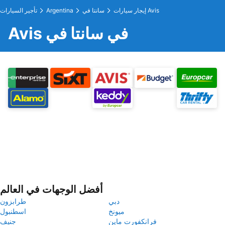
إيجار سيارات Avis
سانتا في
Argentina
تأجير السيارات
Avis في سانتا في
أفضل الوجهات في العالم
دبي
طرابزون
ميونخ
اسطنبول
فرانكفورت ماين
جنيف