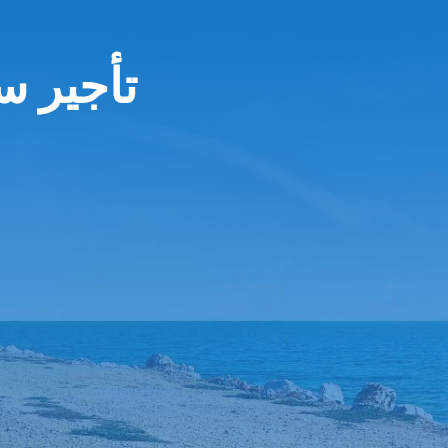
تأجير س