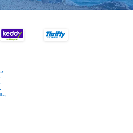
مط
م
م
م
مطار