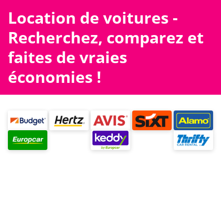
Location de voitures -
Recherchez, comparez et
faites de vraies
économies !