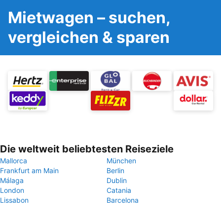
Mietwagen – suchen,
vergleichen & sparen
Die weltweit beliebtesten Reiseziele
Mallorca
München
Frankfurt am Main
Berlin
Málaga
Dublin
London
Catania
Lissabon
Barcelona